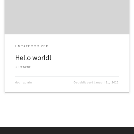
UNCATEGORIZED
Hello world!
1 Reactie
door
admin
Gepubliceerd
januari 11, 2022