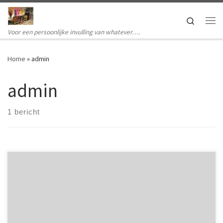
Ga naar inhoud
Search
Me
Voor een persoonlijke invulling van whatever….
Home
»
admin
admin
1 bericht
Welcome to WordPress. This is your first post. Edit or delete it, then
start writing!